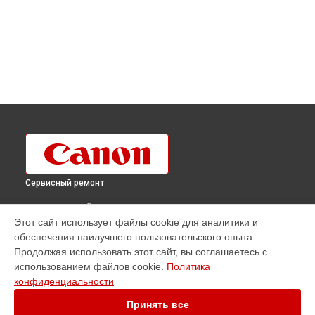
Сервисный ремонт
ВЫБЕРИ СВОЙ ГОРОД
Этот сайт использует файлы cookie для аналитики и
Ремонт плоттера imagePROGRAF iPF TX-4000 T36 Canon в
обеспечения наилучшего пользовательского опыта.
Краснодаре
Продолжая использовать этот сайт, вы соглашаетесь с
Ремонт плоттера imagePROGRAF iPF TX-4000 T36 Canon в
использованием файлов cookie.
Политика
Ростове-на-Дону
конфиденциальности
Ремонт плоттера imagePROGRAF iPF TX-4000 T36 Canon в
Нижнем Новгороде
Принять все