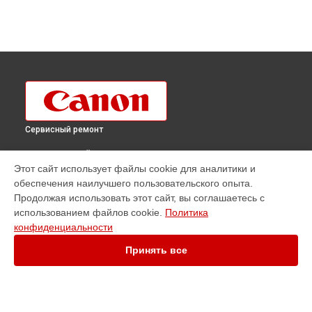
Сервисный ремонт
ВЫБЕРИ СВОЙ ГОРОД
Этот сайт использует файлы cookie для аналитики и
Ремонт фотоаппарата PowerShot SX20 IS Canon в
обеспечения наилучшего пользовательского опыта.
Краснодаре
Продолжая использовать этот сайт, вы соглашаетесь с
Ремонт фотоаппарата PowerShot SX20 IS Canon в
Ростове-
использованием файлов cookie.
Политика
на-Дону
конфиденциальности
Ремонт фотоаппарата PowerShot SX20 IS Canon в
Нижнем
Новгороде
Принять все
Ремонт фотоаппарата PowerShot SX20 IS Canon в
Новосибирске
Ремонт фотоаппарата PowerShot SX20 IS Canon в
Челябинске