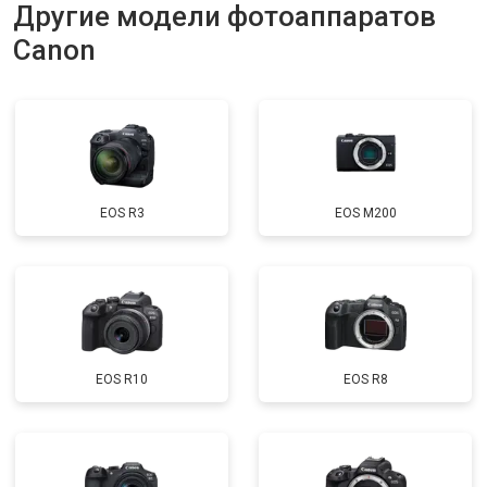
Другие модели фотоаппаратов
Canon
EOS R3
EOS M200
EOS R10
EOS R8